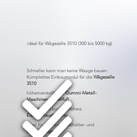
ideal für Wägezelle 3510 (300 bis 5000 kg)
Schneller kann man keine Waage bauen:
Komplettes Einbaumodul für die
Wägezelle
3510
höhenverstellbarer
Gummi-Metall-
Maschinenaufstellfuß
robuste und korrosionsfreie
Edelstahlausführung
ideal für Plattform-, Behälter- und
Bodenwaagen