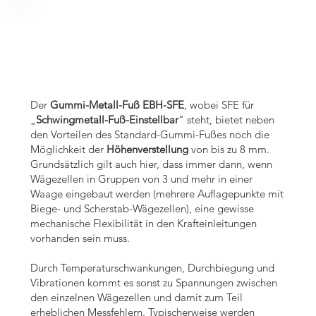
und flexi
und flexi
Der
Gummi-Metall-Fuß EBH-SFE
, wobei SFE für
„
Schwingmetall-Fuß-Einstellbar
“ steht, bietet neben
den Vorteilen des Standard-Gummi-Fußes noch die
Möglichkeit der
Höhenverstellung
von bis zu 8 mm.
Grundsätzlich gilt auch hier, dass immer dann, wenn
Wägezellen in Gruppen von 3 und mehr in einer
Waage eingebaut werden (mehrere Auflagepunkte mit
Biege- und Scherstab-Wägezellen), eine gewisse
mechanische Flexibilität in den Krafteinleitungen
vorhanden sein muss.
Durch Temperaturschwankungen, Durchbiegung und
Vibrationen kommt es sonst zu Spannungen zwischen
den einzelnen Wägezellen und damit zum Teil
erheblichen Messfehlern. Typischerweise werden