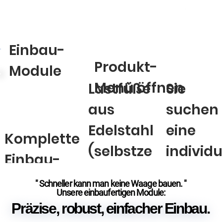
Einbau-
Produkt-
Module
Menü öffnen
Lastfüße
Sie
aus
suchen
Edelstahl
eine
Komplette
(selbstze
individu
Einbau-
ntrierend
le
Module
" Schneller kann man keine Waage bauen. "
" Schneller kann man keine Waage bauen. "
)
Lösung
Unsere einbaufertigen Module:
Unsere einbaufertigen Module:
Präzise, robust, einfacher Einbau.
Präzise, robust, einfacher Einbau.