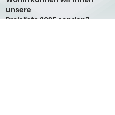
unsere
Preisliste 2025
senden?
PDF
herunterla
den