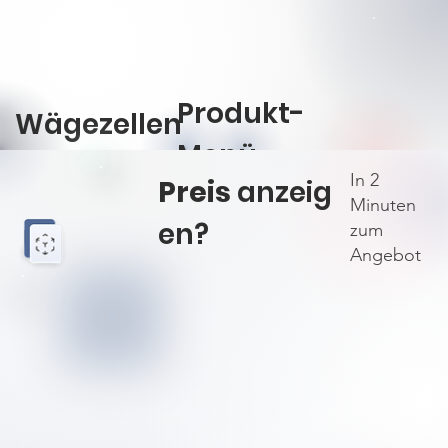
Produkt-
Wägezellen
Menü
In 2
Preis
anzeig
öffnen
Minuten
en?
zum
Angebot
Plattform-W
Plattform-W
SM35
SM35