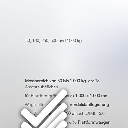
50, 100, 250, 500 und 1000 kg
Messbereich von 50 bis 1.000 kg
, große
Anschraubflächen
für Plattformgrößen bis zu
1.000 x 1.000 mm
Wägezelle aus hochfester
Edelstahllegierung
PTB-Zulassung bis
5.000 d
nach OIML R60
ideal für robuste und große
Plattformwaagen