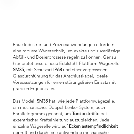
ustrieanw
ustrieanw
Raue Industrie- und Prozessanwendungen erfordern
eine robuste Wägetechnik, um exakte und zuverlässige
Abfüll- und Dosierprozesse regeln zu können. Genau
hier bietet unsere neue Edelstahl-Plattform-Wägezelle
SM35
, mit Schutzart
IP68
und einer vergossenen
Glasdurchführung für das Anschlusskabel, ideale
Voraussetzungen für einen störungsfreien Einsatz mit
präzisen Ergebnissen.
Das Modell
SM35
hat, wie jede Plattformwägezelle,
ein mechanisches Doppel-Lenker-System, auch
Parallelogramm genannt, um
Torsionskräfte
bei
exzentrischer Krafteinleitung auszugleichen. Jede
einzelne Wägezelle wird auf
Eckenlastempfindlichkeit
geprüft und durch eine aufwendige mechanische