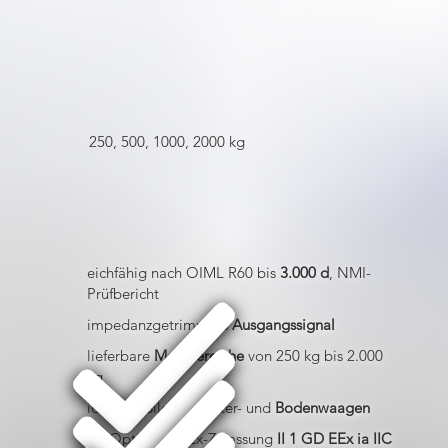
250, 500, 1000, 2000 kg
eichfähig nach OIML R60 bis
3.000 d
, NMI-
Prüfbericht
impedanzgetrimmtes
Ausgangssignal
lieferbare
Messbereiche
von 250 kg bis 2.000
kg
ideal für Silo-, Behälter- und
Bodenwaagen
als Option mit Ex-Zulassung
II 1 GD EEx ia IIC