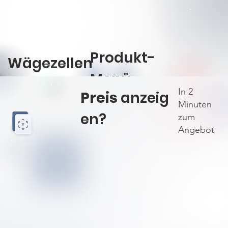
Produkt-
Wägezellen
Menü
In 2
Preis
anzeig
öffnen
Minuten
en?
zum
Angebot
Biege- / Sc
Biege- / Sc
3410
3410