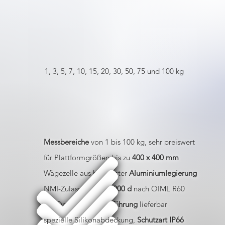
1, 3, 5, 7, 10, 15, 20, 30, 50, 75 und 100 kg
Messbereiche
von 1 bis 100 kg, sehr preiswert
für Plattformgrößen bis zu
400 x 400 mm
Wägezelle aus hochfester
Aluminiumlegierung
NMI-Zulassung bis
6.000 d
nach OIML R60
Als Option in
Ex-Ausführung
lieferbar
spezielle Silikonabdeckung,
Schutzart IP66