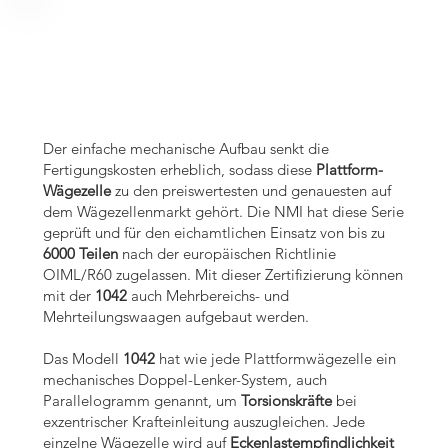
ige Platt
ige Platt
Der einfache mechanische Aufbau senkt die
Fertigungskosten erheblich, sodass diese
Plattform-
Wägezelle
zu den preiswertesten und genauesten auf
dem Wägezellenmarkt gehört. Die NMI hat diese Serie
geprüft und für den eichamtlichen Einsatz von bis zu
6000 Teilen
nach der europäischen Richtlinie
OIML/R60 zugelassen. Mit dieser Zertifizierung können
mit der
1042
auch Mehrbereichs- und
Mehrteilungswaagen aufgebaut werden.
Das Modell
1042
hat wie jede Plattformwägezelle ein
mechanisches Doppel-Lenker-System, auch
Parallelogramm genannt, um
Torsionskräfte
bei
exzentrischer Krafteinleitung auszugleichen. Jede
einzelne Wägezelle wird auf
Eckenlastempfindlichkeit