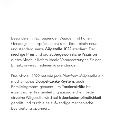
 Plattfo
 Plattfo
Besonders in flachbauenden Waagen mit hohen
Genauigkeitsansprüchen hat sich diese relativ neue
und standardisierte
Wägezelle 1022
etabliert. Der
niedrige Preis
und die
außergewöhnliche Präzision
dieses Modells liefern ideale Voraussetzungen für den
Einsatz in verschiedenen Anwendungen.
Das Modell 1022 hat wie jede Plattform-Wägezelle ein
mechanisches
Doppel-Lenker-System
, auch
Parallelogramm genannt, um
Torsionskräfte
bei
exzentrischer Krafteinleitung auszugleichen. Jede
einzelne Wägezelle wird auf
Eckenlastempfindlichkeit
geprüft und durch eine aufwendige mechanische
Bearbeitung optimiert.