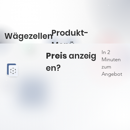
Produkt-
Wägezellen
Menü
In 2
Preis
anzeig
öffnen
Minuten
en?
zum
Angebot
Downloads
Downloads
#2 Preislis
#2 Preislis