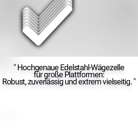
" Hochgenaue Edelstahl-Wägezelle
" Hochgenaue Edelstahl-Wägezelle
für große Plattformen:
für große Plattformen:
Robust, zuverlässig und extrem vielseitig. "
Robust, zuverlässig und extrem vielseitig. "