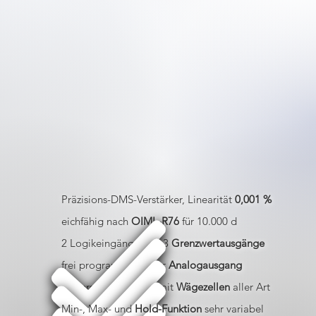
Präzisions-DMS-Verstärker, Linearität
0,001 %
eichfähig nach
OIML-R76
für 10.000 d
2 Logikeingänge und 3
Grenzwertausgänge
frei programmierbarer
Analogausgang
universell einsetzbar mit
Wägezellen
aller Art
Min-, Max- und
Hold-Funktion
sehr variabel